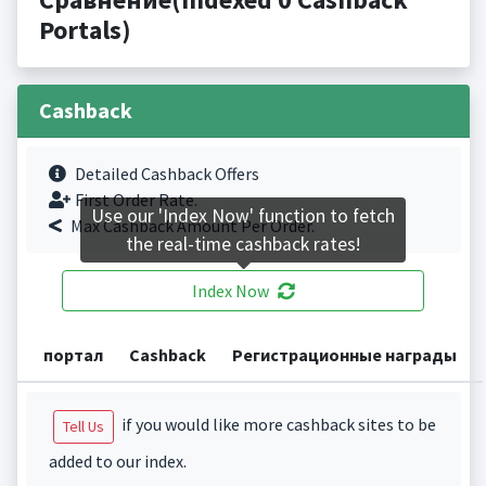
Portals)
Cashback
Detailed Cashback Offers
First Order Rate.
Use our 'Index Now' function to fetch
Max Cashback Amount Per Order.
the real-time cashback rates!
Index Now
портал
Cashback
Регистрационные награды
if you would like more cashback sites to be
Tell Us
added to our index.