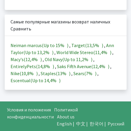
Самые популярные магазины возврат наличных
Сравнить
Neiman marcus(Up to
15%
)
,
Target(
13,5%
)
,
Ann
Taylor(Up to
13,2%
)
,
World Wide Stereo(
11,4%
)
,
Macy's(
12,4%
)
,
Old Navy(Up to
11,2%
)
,
EntirelyPets(
14,8%
)
,
Saks Fifth Avenue(
12,4%
)
,
Nike(
10,8%
)
,
Staples(
13%
)
,
Sears(
7%
)
,
Escentual(Up to
14,4%
)
Условия и положения
Политикой
конфиденциальности
About us
English
|
中文
|
한국어
|
Русский