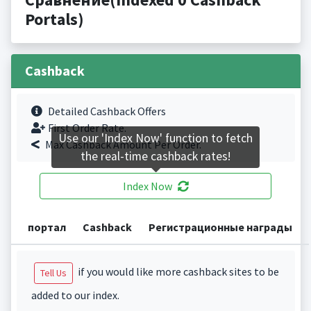
Portals)
Cashback
Detailed Cashback Offers
First Order Rate.
Use our 'Index Now' function to fetch
Max Cashback Amount Per Order.
the real-time cashback rates!
Index Now
портал
Cashback
Регистрационные награды
if you would like more cashback sites to be
Tell Us
added to our index.