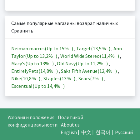
Самые популярные магазины возврат наличных
Сравнить
Neiman marcus(Up to
15%
)
,
Target(
13,5%
)
,
Ann
Taylor(Up to
13,2%
)
,
World Wide Stereo(
11,4%
)
,
Macy's(Up to
13%
)
,
Old Navy(Up to
11,2%
)
,
EntirelyPets(
14,8%
)
,
Saks Fifth Avenue(
12,4%
)
,
Nike(
10,8%
)
,
Staples(
13%
)
,
Sears(
7%
)
,
Escentual(Up to
14,4%
)
Условия и положения
Политикой
конфиденциальности
About us
English
|
中文
|
한국어
|
Русский