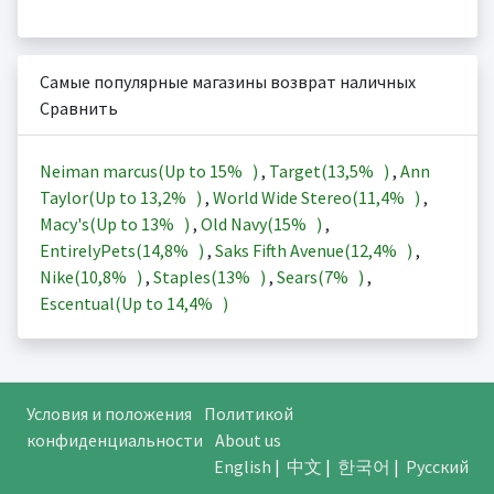
Самые популярные магазины возврат наличных
Сравнить
Neiman marcus(Up to
15%
)
,
Target(
13,5%
)
,
Ann
Taylor(Up to
13,2%
)
,
World Wide Stereo(
11,4%
)
,
Macy's(Up to
13%
)
,
Old Navy(
15%
)
,
EntirelyPets(
14,8%
)
,
Saks Fifth Avenue(
12,4%
)
,
Nike(
10,8%
)
,
Staples(
13%
)
,
Sears(
7%
)
,
Escentual(Up to
14,4%
)
Условия и положения
Политикой
конфиденциальности
About us
English
|
中文
|
한국어
|
Русский