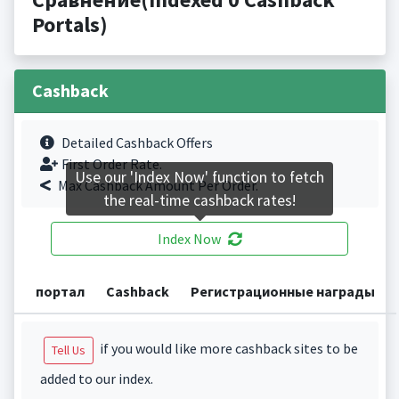
Portals)
Cashback
Detailed Cashback Offers
First Order Rate.
Use our 'Index Now' function to fetch
Max Cashback Amount Per Order.
the real-time cashback rates!
Index Now
портал
Cashback
Регистрационные награды
if you would like more cashback sites to be
Tell Us
added to our index.