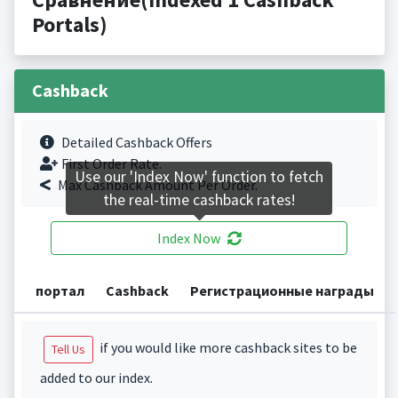
Portals)
Cashback
Detailed Cashback Offers
First Order Rate.
Use our 'Index Now' function to fetch
Max Cashback Amount Per Order.
the real-time cashback rates!
Index Now
портал
Cashback
Регистрационные награды
if you would like more cashback sites to be
Tell Us
added to our index.