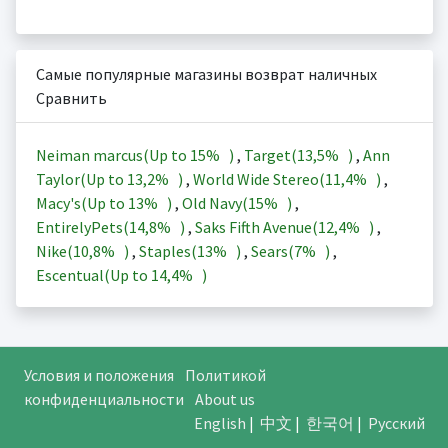
Самые популярные магазины возврат наличных
Сравнить
Neiman marcus(Up to
15%
)
,
Target(
13,5%
)
,
Ann
Taylor(Up to
13,2%
)
,
World Wide Stereo(
11,4%
)
,
Macy's(Up to
13%
)
,
Old Navy(
15%
)
,
EntirelyPets(
14,8%
)
,
Saks Fifth Avenue(
12,4%
)
,
Nike(
10,8%
)
,
Staples(
13%
)
,
Sears(
7%
)
,
Escentual(Up to
14,4%
)
Условия и положения
Политикой
конфиденциальности
About us
English
|
中文
|
한국어
|
Русский