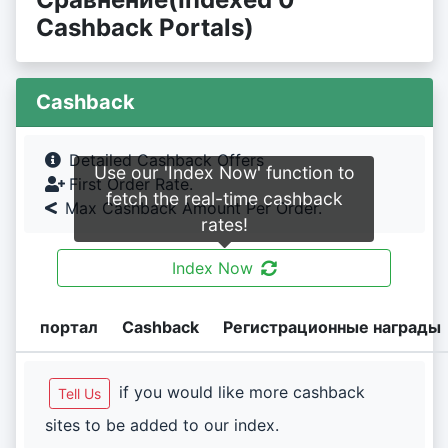
Cashback Portals)
Cashback
Detailed Cashback Offers
Use our 'Index Now' function to
First Order Rate.
fetch the real-time cashback
Max Cashback Amount Per Order.
rates!
Index Now
портал
Cashback
Регистрационные награды
if you would like more cashback
Tell Us
sites to be added to our index.