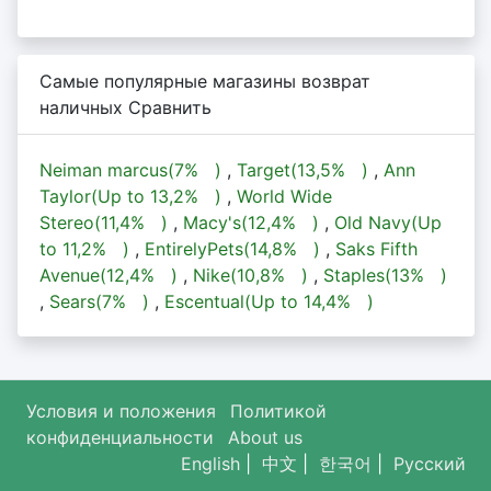
Самые популярные магазины возврат
наличных Сравнить
Neiman marcus(
7%
)
,
Target(
13,5%
)
,
Ann
Taylor(Up to
13,2%
)
,
World Wide
Stereo(
11,4%
)
,
Macy's(
12,4%
)
,
Old Navy(Up
to
11,2%
)
,
EntirelyPets(
14,8%
)
,
Saks Fifth
Avenue(
12,4%
)
,
Nike(
10,8%
)
,
Staples(
13%
)
,
Sears(
7%
)
,
Escentual(Up to
14,4%
)
Условия и положения
Политикой
конфиденциальности
About us
English
|
中文
|
한국어
|
Русский