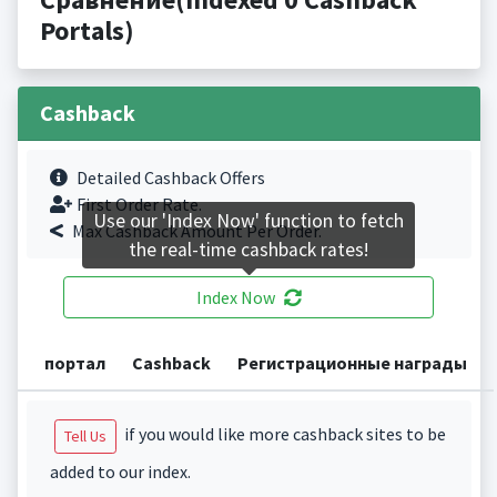
Portals)
Cashback
Detailed Cashback Offers
First Order Rate.
Use our 'Index Now' function to fetch
Max Cashback Amount Per Order.
the real-time cashback rates!
Index Now
портал
Cashback
Регистрационные награды
if you would like more cashback sites to be
Tell Us
added to our index.