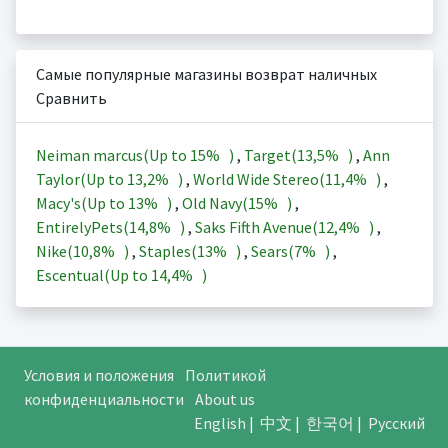
Самые популярные магазины возврат наличных
Сравнить
Neiman marcus(Up to
15%
)
,
Target(
13,5%
)
,
Ann
Taylor(Up to
13,2%
)
,
World Wide Stereo(
11,4%
)
,
Macy's(Up to
13%
)
,
Old Navy(
15%
)
,
EntirelyPets(
14,8%
)
,
Saks Fifth Avenue(
12,4%
)
,
Nike(
10,8%
)
,
Staples(
13%
)
,
Sears(
7%
)
,
Escentual(Up to
14,4%
)
Условия и положения
Политикой
конфиденциальности
About us
English
|
中文
|
한국어
|
Русский