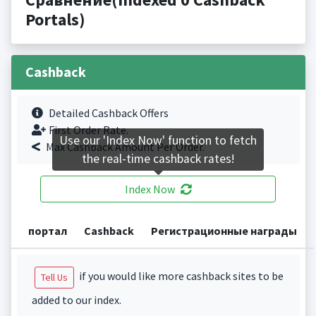
Portals)
Cashback
Detailed Cashback Offers
First Order Rate.
Use our 'Index Now' function to fetch
Max Cashback Amount Per Order.
the real-time cashback rates!
Index Now
портал
Cashback
Регистрационные награды
if you would like more cashback sites to be
Tell Us
added to our index.