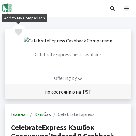
Add to My Comparison
CelebrateExpress best cashback
Offering by
по состоянию на PST
Главная
Кэшбэк
CelebrateExpress
CelebrateExpress Кэшбэк
Сравнение(Indexed 0 Cashback