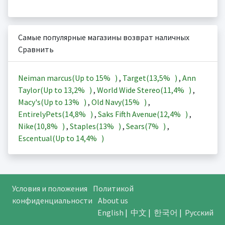
Самые популярные магазины возврат наличных
Сравнить
Neiman marcus(Up to
15%
)
,
Target(
13,5%
)
,
Ann
Taylor(Up to
13,2%
)
,
World Wide Stereo(
11,4%
)
,
Macy's(Up to
13%
)
,
Old Navy(
15%
)
,
EntirelyPets(
14,8%
)
,
Saks Fifth Avenue(
12,4%
)
,
Nike(
10,8%
)
,
Staples(
13%
)
,
Sears(
7%
)
,
Escentual(Up to
14,4%
)
Условия и положения
Политикой
конфиденциальности
About us
English
|
中文
|
한국어
|
Русский