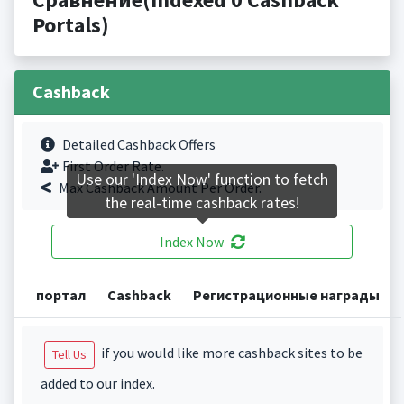
Portals)
Cashback
Detailed Cashback Offers
First Order Rate.
Use our 'Index Now' function to fetch
Max Cashback Amount Per Order.
the real-time cashback rates!
Index Now
портал
Cashback
Регистрационные награды
if you would like more cashback sites to be
Tell Us
added to our index.