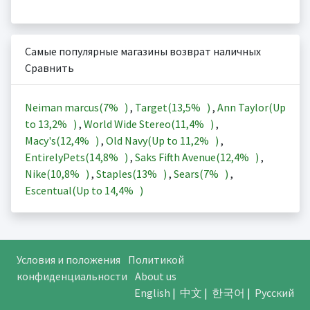
Самые популярные магазины возврат наличных
Сравнить
Neiman marcus(
7%
)
,
Target(
13,5%
)
,
Ann Taylor(Up
to
13,2%
)
,
World Wide Stereo(
11,4%
)
,
Macy's(
12,4%
)
,
Old Navy(Up to
11,2%
)
,
EntirelyPets(
14,8%
)
,
Saks Fifth Avenue(
12,4%
)
,
Nike(
10,8%
)
,
Staples(
13%
)
,
Sears(
7%
)
,
Escentual(Up to
14,4%
)
Условия и положения
Политикой
конфиденциальности
About us
English
|
中文
|
한국어
|
Русский