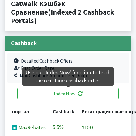
Catwalk Кэшбэк
Сравнение(Indexed 2 Cashback
Portals)
Cashback
Detailed Cashback Offers
First Order Rate.
Use our 'Index Now' function to fetch
Max Cashback Amount Per Order.
the real-time cashback rates!
Index Now
портал
Cashback
Регистрационные наг
5,5%
MaxRebates
$10.0