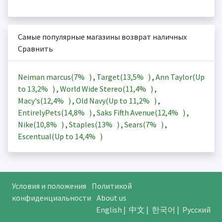
Самые популярные магазины возврат наличных
Сравнить
Neiman marcus(
7%
)
,
Target(
13,5%
)
,
Ann Taylor(Up
to
13,2%
)
,
World Wide Stereo(
11,4%
)
,
Macy's(
12,4%
)
,
Old Navy(Up to
11,2%
)
,
EntirelyPets(
14,8%
)
,
Saks Fifth Avenue(
12,4%
)
,
Nike(
10,8%
)
,
Staples(
13%
)
,
Sears(
7%
)
,
Escentual(Up to
14,4%
)
Условия и положения
Политикой
конфиденциальности
About us
English
|
中文
|
한국어
|
Русский