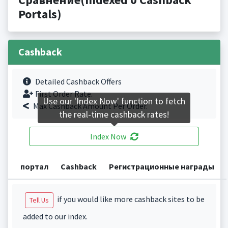
Portals)
Cashback
Detailed Cashback Offers
First Order Rate.
Use our 'Index Now' function to fetch
Max Cashback Amount Per Order.
the real-time cashback rates!
Index Now
портал
Cashback
Регистрационные награды
if you would like more cashback sites to be
Tell Us
added to our index.