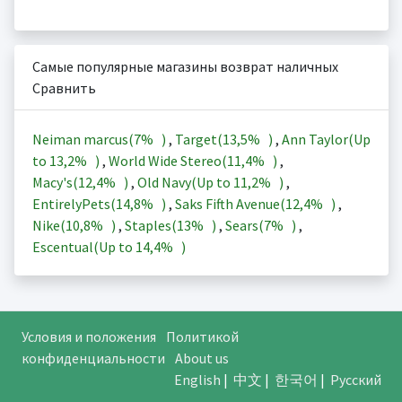
Самые популярные магазины возврат наличных
Сравнить
Neiman marcus(
7%
)
,
Target(
13,5%
)
,
Ann Taylor(Up
to
13,2%
)
,
World Wide Stereo(
11,4%
)
,
Macy's(
12,4%
)
,
Old Navy(Up to
11,2%
)
,
EntirelyPets(
14,8%
)
,
Saks Fifth Avenue(
12,4%
)
,
Nike(
10,8%
)
,
Staples(
13%
)
,
Sears(
7%
)
,
Escentual(Up to
14,4%
)
Условия и положения
Политикой
конфиденциальности
About us
English
|
中文
|
한국어
|
Русский