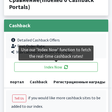
Portals)
Cashback
Detailed Cashback Offers
First Order Rate.
Use our 'Index Now' function to fetch
Max Cashback Amount Per Order.
the real-time cashback rates!
Index Now
портал
Cashback
Регистрационные награды
if you would like more cashback sites to be
Tell Us
added to our index.