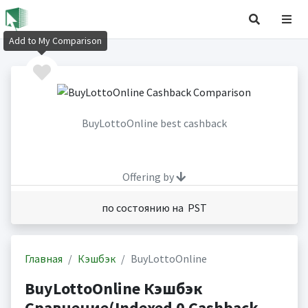
Add to My Comparison
BuyLottoOnline best cashback
Offering by
по состоянию на PST
Главная
Кэшбэк
BuyLottoOnline
BuyLottoOnline Кэшбэк
Сравнение(Indexed 0 Cashback