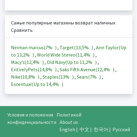
Самые популярные магазины возврат наличных
Сравнить
Neiman marcus(
7%
)
,
Target(
13,5%
)
,
Ann Taylor(Up
to
13,2%
)
,
World Wide Stereo(
11,4%
)
,
Macy's(
12,4%
)
,
Old Navy(Up to
11,2%
)
,
EntirelyPets(
14,8%
)
,
Saks Fifth Avenue(
12,4%
)
,
Nike(
10,8%
)
,
Staples(
13%
)
,
Sears(
7%
)
,
Escentual(Up to
14,4%
)
Условия и положения
Политикой
конфиденциальности
About us
English
|
中文
|
한국어
|
Русский