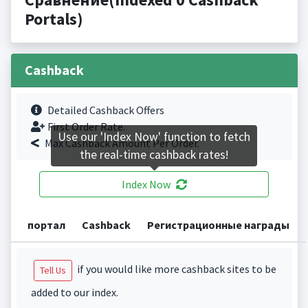
Portals)
Cashback
Detailed Cashback Offers
First Order Rate.
Use our 'Index Now' function to fetch
Max Cashback Amount Per Order.
the real-time cashback rates!
Index Now
портал
Cashback
Регистрационные награды
if you would like more cashback sites to be
Tell Us
added to our index.