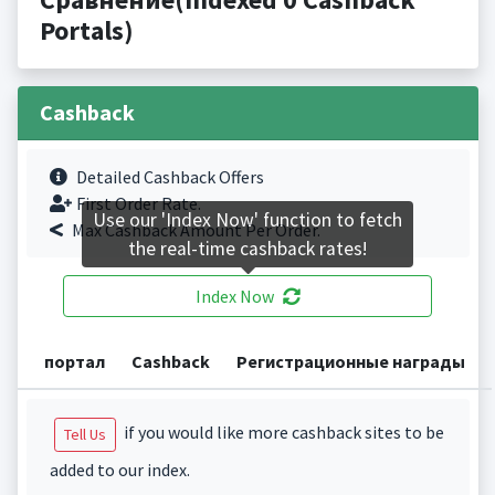
Portals)
Cashback
Detailed Cashback Offers
First Order Rate.
Use our 'Index Now' function to fetch
Max Cashback Amount Per Order.
the real-time cashback rates!
Index Now
портал
Cashback
Регистрационные награды
if you would like more cashback sites to be
Tell Us
added to our index.