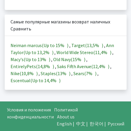
Самые популярные магазины возврат наличных
Сравнить
Neiman marcus(Up to
15%
)
,
Target(
13,5%
)
,
Ann
Taylor(Up to
13,2%
)
,
World Wide Stereo(
11,4%
)
,
Macy's(Up to
13%
)
,
Old Navy(
15%
)
,
EntirelyPets(
14,8%
)
,
Saks Fifth Avenue(
12,4%
)
,
Nike(
10,8%
)
,
Staples(
13%
)
,
Sears(
7%
)
,
Escentual(Up to
14,4%
)
Условия и положения
Политикой
конфиденциальности
About us
English
|
中文
|
한국어
|
Русский