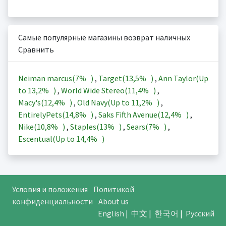
Самые популярные магазины возврат наличных
Сравнить
Neiman marcus(
7%
)
,
Target(
13,5%
)
,
Ann Taylor(Up
to
13,2%
)
,
World Wide Stereo(
11,4%
)
,
Macy's(
12,4%
)
,
Old Navy(Up to
11,2%
)
,
EntirelyPets(
14,8%
)
,
Saks Fifth Avenue(
12,4%
)
,
Nike(
10,8%
)
,
Staples(
13%
)
,
Sears(
7%
)
,
Escentual(Up to
14,4%
)
Условия и положения
Политикой
конфиденциальности
About us
English
|
中文
|
한국어
|
Русский