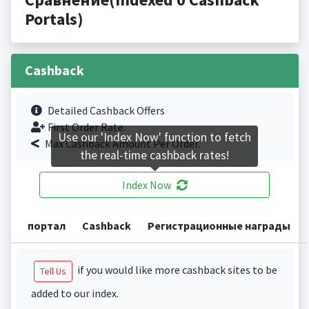
Portals)
Cashback
Detailed Cashback Offers
First Order Rate.
Use our 'Index Now' function to fetch
Max Cashback Amount Per Order.
the real-time cashback rates!
Index Now
портал
Cashback
Регистрационные награды
if you would like more cashback sites to be
Tell Us
added to our index.