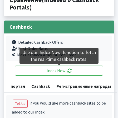
Portals)
Cashback
Detailed Cashback Offers
First Order Rate.
Use our 'Index Now' function to fetch
Max Cashback Amount Per Order.
the real-time cashback rates!
Index Now
портал
Cashback
Регистрационные награды
if you would like more cashback sites to be
Tell Us
added to our index.