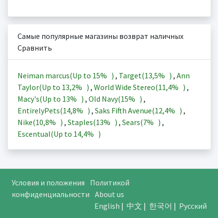
Самые популярные магазины возврат наличных
Сравнить
Neiman marcus(Up to
15%
)
,
Target(
13,5%
)
,
Ann
Taylor(Up to
13,2%
)
,
World Wide Stereo(
11,4%
)
,
Macy's(Up to
13%
)
,
Old Navy(
15%
)
,
EntirelyPets(
14,8%
)
,
Saks Fifth Avenue(
12,4%
)
,
Nike(
10,8%
)
,
Staples(
13%
)
,
Sears(
7%
)
,
Escentual(Up to
14,4%
)
Условия и положения
Политикой
конфиденциальности
About us
English
|
中文
|
한국어
|
Русский