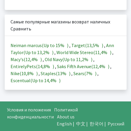
Самые популярные магазины возврат наличных
Сравнить
Neiman marcus(Up to
15%
)
,
Target(
13,5%
)
,
Ann
Taylor(Up to
13,2%
)
,
World Wide Stereo(
11,4%
)
,
Macy's(
12,4%
)
,
Old Navy(Up to
11,2%
)
,
EntirelyPets(
14,8%
)
,
Saks Fifth Avenue(
12,4%
)
,
Nike(
10,8%
)
,
Staples(
13%
)
,
Sears(
7%
)
,
Escentual(Up to
14,4%
)
Условия и положения
Политикой
конфиденциальности
About us
English
|
中文
|
한국어
|
Русский