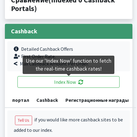
Portals)
Cashback
Detailed Cashback Offers
First Order Rate.
Use our 'Index Now' function to fetch
Max Cashback Amount Per Order.
the real-time cashback rates!
Index Now
портал
Cashback
Регистрационные награды
if you would like more cashback sites to be
Tell Us
added to our index.