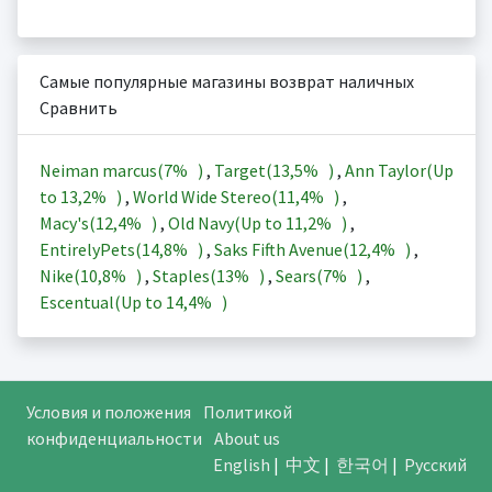
Самые популярные магазины возврат наличных
Сравнить
Neiman marcus(
7%
)
,
Target(
13,5%
)
,
Ann Taylor(Up
to
13,2%
)
,
World Wide Stereo(
11,4%
)
,
Macy's(
12,4%
)
,
Old Navy(Up to
11,2%
)
,
EntirelyPets(
14,8%
)
,
Saks Fifth Avenue(
12,4%
)
,
Nike(
10,8%
)
,
Staples(
13%
)
,
Sears(
7%
)
,
Escentual(Up to
14,4%
)
Условия и положения
Политикой
конфиденциальности
About us
English
|
中文
|
한국어
|
Русский