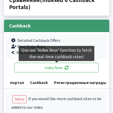
Portals)
Cashback
Detailed Cashback Offers
First Order Rate.
Use our 'Index Now' function to fetch
Max Cashback Amount Per Order.
the real-time cashback rates!
Index Now
портал
Cashback
Регистрационные награды
if you would like more cashback sites to be
Tell Us
added to our index.