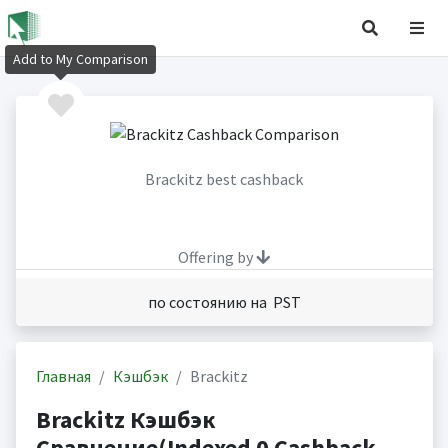
Add to My Comparison
Brackitz best cashback
Offering by
по состоянию на PST
Главная
Кэшбэк
Brackitz
Brackitz Кэшбэк
Сравнение(Indexed 0 Cashback