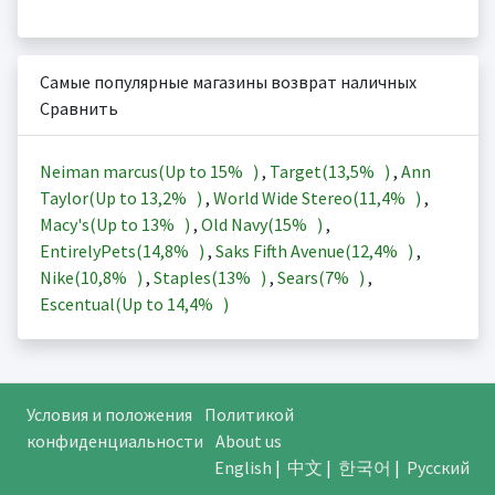
Самые популярные магазины возврат наличных
Сравнить
Neiman marcus(Up to
15%
)
,
Target(
13,5%
)
,
Ann
Taylor(Up to
13,2%
)
,
World Wide Stereo(
11,4%
)
,
Macy's(Up to
13%
)
,
Old Navy(
15%
)
,
EntirelyPets(
14,8%
)
,
Saks Fifth Avenue(
12,4%
)
,
Nike(
10,8%
)
,
Staples(
13%
)
,
Sears(
7%
)
,
Escentual(Up to
14,4%
)
Условия и положения
Политикой
конфиденциальности
About us
English
|
中文
|
한국어
|
Русский