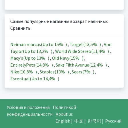
Самые популярные магазины возврат наличных
Сравнить
Neiman marcus(Up to
15%
)
,
Target(
13,5%
)
,
Ann
Taylor(Up to
13,2%
)
,
World Wide Stereo(
11,4%
)
,
Macy's(Up to
13%
)
,
Old Navy(
15%
)
,
EntirelyPets(
14,8%
)
,
Saks Fifth Avenue(
12,4%
)
,
Nike(
10,8%
)
,
Staples(
13%
)
,
Sears(
7%
)
,
Escentual(Up to
14,4%
)
Условия и положения
Политикой
конфиденциальности
About us
English
|
中文
|
한국어
|
Русский