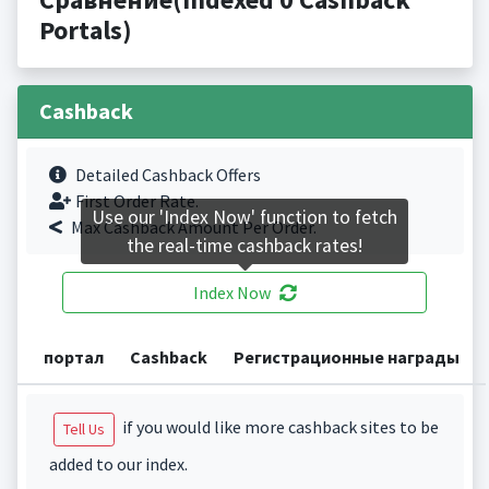
Portals)
Cashback
Detailed Cashback Offers
First Order Rate.
Use our 'Index Now' function to fetch
Max Cashback Amount Per Order.
the real-time cashback rates!
Index Now
портал
Cashback
Регистрационные награды
if you would like more cashback sites to be
Tell Us
added to our index.