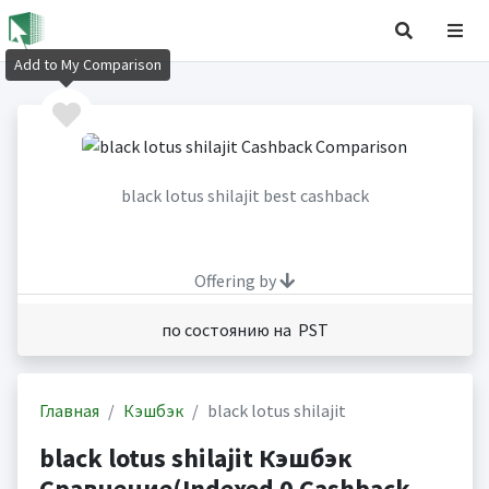
Add to My Comparison
black lotus shilajit best cashback
Offering by
по состоянию на PST
Главная
Кэшбэк
black lotus shilajit
black lotus shilajit Кэшбэк
Сравнение(Indexed 0 Cashback