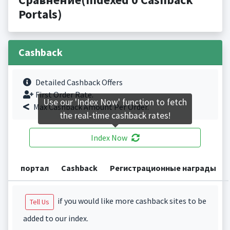
Portals)
Cashback
Detailed Cashback Offers
First Order Rate.
Use our 'Index Now' function to fetch
Max Cashback Amount Per Order.
the real-time cashback rates!
Index Now
портал
Cashback
Регистрационные награды
if you would like more cashback sites to be
Tell Us
added to our index.