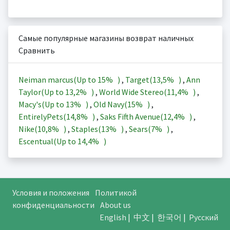
Самые популярные магазины возврат наличных
Сравнить
Neiman marcus(Up to
15%
)
,
Target(
13,5%
)
,
Ann
Taylor(Up to
13,2%
)
,
World Wide Stereo(
11,4%
)
,
Macy's(Up to
13%
)
,
Old Navy(
15%
)
,
EntirelyPets(
14,8%
)
,
Saks Fifth Avenue(
12,4%
)
,
Nike(
10,8%
)
,
Staples(
13%
)
,
Sears(
7%
)
,
Escentual(Up to
14,4%
)
Условия и положения
Политикой
конфиденциальности
About us
English
|
中文
|
한국어
|
Русский