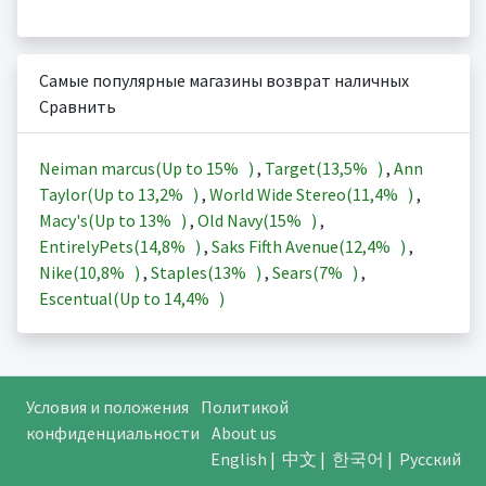
Самые популярные магазины возврат наличных
Сравнить
Neiman marcus(Up to
15%
)
,
Target(
13,5%
)
,
Ann
Taylor(Up to
13,2%
)
,
World Wide Stereo(
11,4%
)
,
Macy's(Up to
13%
)
,
Old Navy(
15%
)
,
EntirelyPets(
14,8%
)
,
Saks Fifth Avenue(
12,4%
)
,
Nike(
10,8%
)
,
Staples(
13%
)
,
Sears(
7%
)
,
Escentual(Up to
14,4%
)
Условия и положения
Политикой
конфиденциальности
About us
English
|
中文
|
한국어
|
Русский