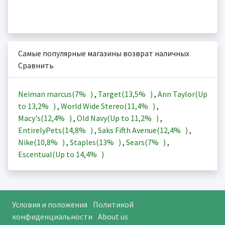
Самые популярные магазины возврат наличных
Сравнить
Neiman marcus(
7%
)
,
Target(
13,5%
)
,
Ann Taylor(Up
to
13,2%
)
,
World Wide Stereo(
11,4%
)
,
Macy's(
12,4%
)
,
Old Navy(Up to
11,2%
)
,
EntirelyPets(
14,8%
)
,
Saks Fifth Avenue(
12,4%
)
,
Nike(
10,8%
)
,
Staples(
13%
)
,
Sears(
7%
)
,
Escentual(Up to
14,4%
)
Условия и положения
Политикой
конфиденциальности
About us