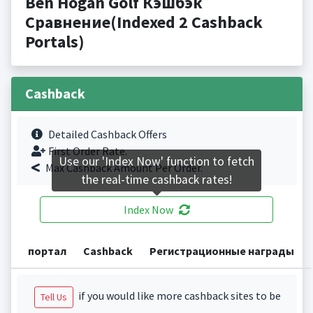
Ben Hogan Golf Кэшбэк
Сравнение(Indexed 2 Cashback
Portals)
Cashback
Detailed Cashback Offers
First Order Rate.
Use our 'Index Now' function to fetch
Max Cashback Amount Per Order.
the real-time cashback rates!
Index Now
портал
Cashback
Регистрационные награды
if you would like more cashback sites to be
Tell Us