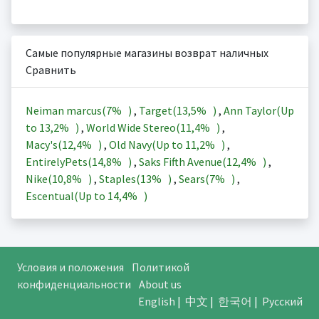
Самые популярные магазины возврат наличных
Сравнить
Neiman marcus(
7%
)
,
Target(
13,5%
)
,
Ann Taylor(Up
to
13,2%
)
,
World Wide Stereo(
11,4%
)
,
Macy's(
12,4%
)
,
Old Navy(Up to
11,2%
)
,
EntirelyPets(
14,8%
)
,
Saks Fifth Avenue(
12,4%
)
,
Nike(
10,8%
)
,
Staples(
13%
)
,
Sears(
7%
)
,
Escentual(Up to
14,4%
)
Условия и положения
Политикой
конфиденциальности
About us
English
|
中文
|
한국어
|
Русский