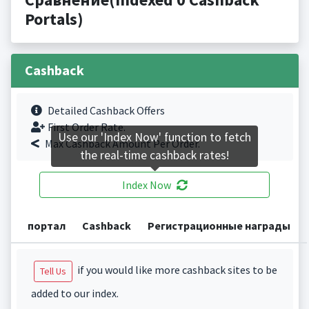
Portals)
Cashback
Detailed Cashback Offers
First Order Rate.
Use our 'Index Now' function to fetch
Max Cashback Amount Per Order.
the real-time cashback rates!
Index Now
портал
Cashback
Регистрационные награды
if you would like more cashback sites to be
Tell Us
added to our index.