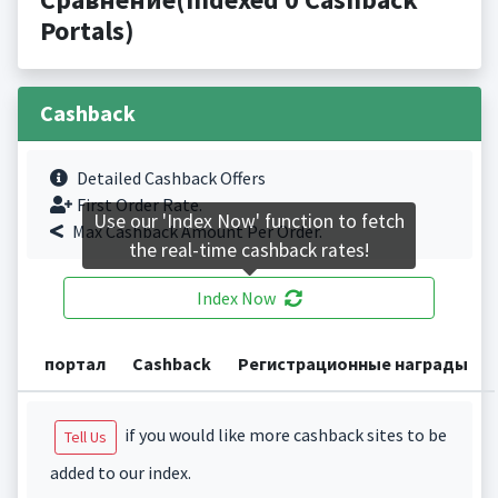
Portals)
Cashback
Detailed Cashback Offers
First Order Rate.
Use our 'Index Now' function to fetch
Max Cashback Amount Per Order.
the real-time cashback rates!
Index Now
портал
Cashback
Регистрационные награды
if you would like more cashback sites to be
Tell Us
added to our index.