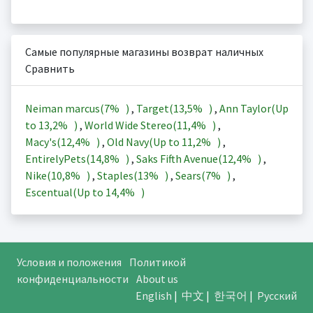
Самые популярные магазины возврат наличных
Сравнить
Neiman marcus(
7%
)
,
Target(
13,5%
)
,
Ann Taylor(Up
to
13,2%
)
,
World Wide Stereo(
11,4%
)
,
Macy's(
12,4%
)
,
Old Navy(Up to
11,2%
)
,
EntirelyPets(
14,8%
)
,
Saks Fifth Avenue(
12,4%
)
,
Nike(
10,8%
)
,
Staples(
13%
)
,
Sears(
7%
)
,
Escentual(Up to
14,4%
)
Условия и положения
Политикой
конфиденциальности
About us
English
|
中文
|
한국어
|
Русский