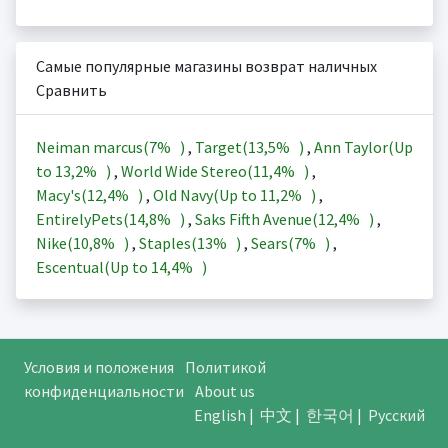
Самые популярные магазины возврат наличных
Сравнить
Neiman marcus(
7%
)
,
Target(
13,5%
)
,
Ann Taylor(Up
to
13,2%
)
,
World Wide Stereo(
11,4%
)
,
Macy's(
12,4%
)
,
Old Navy(Up to
11,2%
)
,
EntirelyPets(
14,8%
)
,
Saks Fifth Avenue(
12,4%
)
,
Nike(
10,8%
)
,
Staples(
13%
)
,
Sears(
7%
)
,
Escentual(Up to
14,4%
)
Условия и положения
Политикой
конфиденциальности
About us
English
|
中文
|
한국어
|
Русский