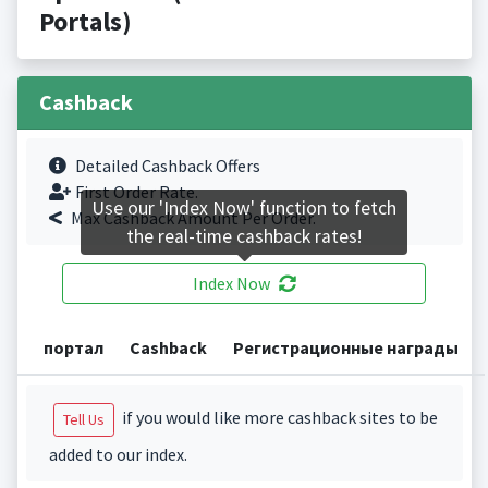
Portals)
Cashback
Detailed Cashback Offers
First Order Rate.
Use our 'Index Now' function to fetch
Max Cashback Amount Per Order.
the real-time cashback rates!
Index Now
портал
Cashback
Регистрационные награды
if you would like more cashback sites to be
Tell Us
added to our index.