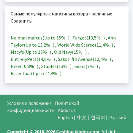
Самые популярные магазины возврат наличных
Сравнить
Neiman marcus(Up to
15%
)
,
Target(
13,5%
)
,
Ann
Taylor(Up to
13,2%
)
,
World Wide Stereo(
11,4%
)
,
Macy's(Up to
13%
)
,
Old Navy(
15%
)
,
EntirelyPets(
14,8%
)
,
Saks Fifth Avenue(
12,4%
)
,
Nike(
10,8%
)
,
Staples(
13%
)
,
Sears(
7%
)
,
Escentual(Up to
14,4%
)
Условия и положения
Политикой
конфиденциальности
About us
English
|
中文
|
한국어
|
Русский
Copyright © 2018-2026
Cashbackindex.com
.
All rights