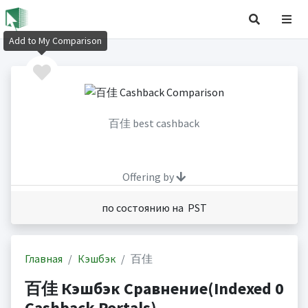
Add to My Comparison
百佳 best cashback
Offering by
по состоянию на PST
Главная
Кэшбэк
百佳
百佳 Кэшбэк Сравнение(Indexed 0
Cashback Portals)