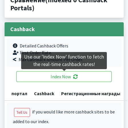
Portals)
Cashback
Detailed Cashback Offers
First Order Rate.
Use our 'Index Now' function to fetch
Max Cashback Amount Per Order.
the real-time cashback rates!
Index Now
портал
Cashback
Регистрационные награды
if you would like more cashback sites to be
Tell Us
added to our index.