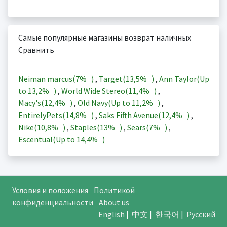
Самые популярные магазины возврат наличных
Сравнить
Neiman marcus(
7%
)
,
Target(
13,5%
)
,
Ann Taylor(Up
to
13,2%
)
,
World Wide Stereo(
11,4%
)
,
Macy's(
12,4%
)
,
Old Navy(Up to
11,2%
)
,
EntirelyPets(
14,8%
)
,
Saks Fifth Avenue(
12,4%
)
,
Nike(
10,8%
)
,
Staples(
13%
)
,
Sears(
7%
)
,
Escentual(Up to
14,4%
)
Условия и положения
Политикой
конфиденциальности
About us
English
|
中文
|
한국어
|
Русский