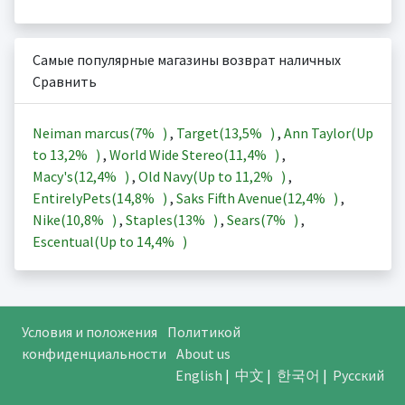
Самые популярные магазины возврат наличных
Сравнить
Neiman marcus(
7%
)
,
Target(
13,5%
)
,
Ann Taylor(Up
to
13,2%
)
,
World Wide Stereo(
11,4%
)
,
Macy's(
12,4%
)
,
Old Navy(Up to
11,2%
)
,
EntirelyPets(
14,8%
)
,
Saks Fifth Avenue(
12,4%
)
,
Nike(
10,8%
)
,
Staples(
13%
)
,
Sears(
7%
)
,
Escentual(Up to
14,4%
)
Условия и положения
Политикой
конфиденциальности
About us
English
|
中文
|
한국어
|
Русский