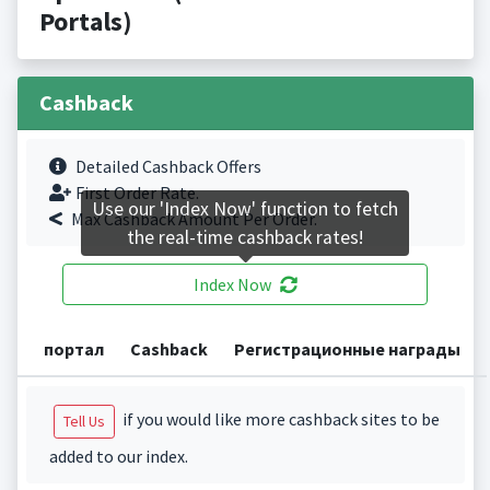
Portals)
Cashback
Detailed Cashback Offers
First Order Rate.
Use our 'Index Now' function to fetch
Max Cashback Amount Per Order.
the real-time cashback rates!
Index Now
портал
Cashback
Регистрационные награды
if you would like more cashback sites to be
Tell Us
added to our index.