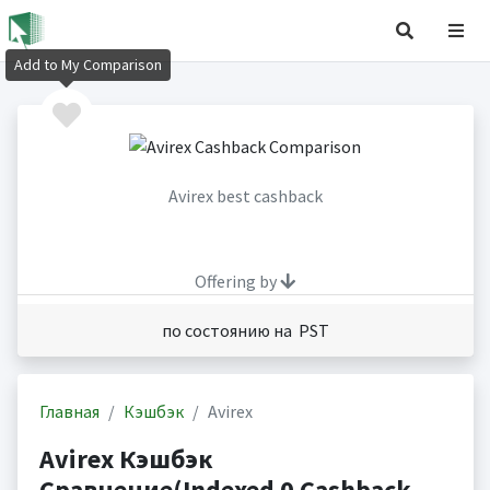
Add to My Comparison
Avirex best cashback
Offering by
по состоянию на PST
Главная
Кэшбэк
Avirex
Avirex Кэшбэк
Сравнение(Indexed 0 Cashback