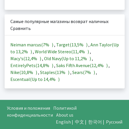
Самые популярные магазины возврат наличных
Сравнить
Neiman marcus(
7%
)
,
Target(
13,5%
)
,
Ann Taylor(Up
to
13,2%
)
,
World Wide Stereo(
11,4%
)
,
Macy's(
12,4%
)
,
Old Navy(Up to
11,2%
)
,
EntirelyPets(
14,8%
)
,
Saks Fifth Avenue(
12,4%
)
,
Nike(
10,8%
)
,
Staples(
13%
)
,
Sears(
7%
)
,
Escentual(Up to
14,4%
)
Условия и положения
Политикой
конфиденциальности
About us
English
|
中文
|
한국어
|
Русский