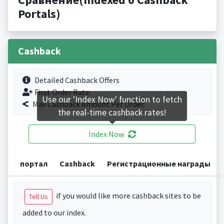
Portals)
Cashback
Detailed Cashback Offers
First Order Rate.
Use our 'Index Now' function to fetch
Max Cashback Amount Per Order.
the real-time cashback rates!
Index Now
портал
Cashback
Регистрационные награды
if you would like more cashback sites to be
Tell Us
added to our index.