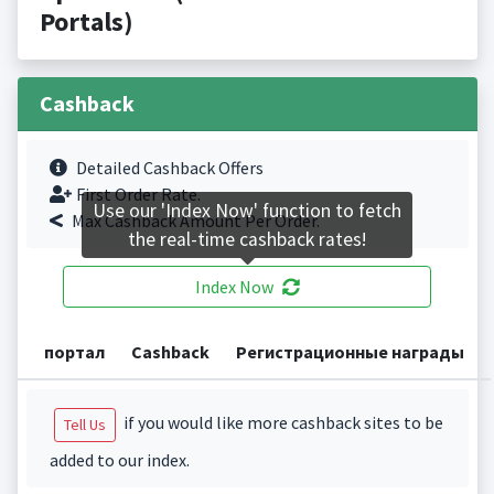
Portals)
Cashback
Detailed Cashback Offers
First Order Rate.
Use our 'Index Now' function to fetch
Max Cashback Amount Per Order.
the real-time cashback rates!
Index Now
портал
Cashback
Регистрационные награды
if you would like more cashback sites to be
Tell Us
added to our index.