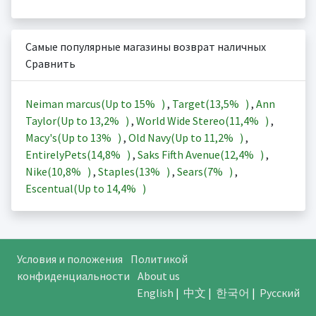
Самые популярные магазины возврат наличных
Сравнить
Neiman marcus(Up to
15%
)
,
Target(
13,5%
)
,
Ann
Taylor(Up to
13,2%
)
,
World Wide Stereo(
11,4%
)
,
Macy's(Up to
13%
)
,
Old Navy(Up to
11,2%
)
,
EntirelyPets(
14,8%
)
,
Saks Fifth Avenue(
12,4%
)
,
Nike(
10,8%
)
,
Staples(
13%
)
,
Sears(
7%
)
,
Escentual(Up to
14,4%
)
Условия и положения
Политикой
конфиденциальности
About us
English
|
中文
|
한국어
|
Русский