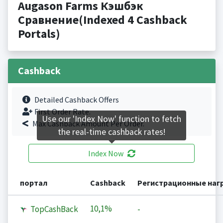
Augason Farms Кэшбэк
Сравнение(Indexed 4 Cashback
Portals)
Cashback
Detailed Cashback Offers
First Order Rate.
Use our 'Index Now' function to fetch
Max Cashback Amount Per Order.
the real-time cashback rates!
Index Now
портал
Cashback
Регистрационные наг
10,1%
TopCashBack
-