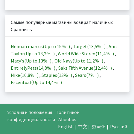
Самые популярные магазины возврат наличных
Сравнить
Neiman marcus(Up to
15%
)
,
Target(
13,5%
)
,
Ann
Taylor(Up to
13,2%
)
,
World Wide Stereo(
11,4%
)
,
Macy's(Up to
13%
)
,
Old Navy(Up to
11,2%
)
,
EntirelyPets(
14,8%
)
,
Saks Fifth Avenue(
12,4%
)
,
Nike(
10,8%
)
,
Staples(
13%
)
,
Sears(
7%
)
,
Escentual(Up to
14,4%
)
Условия и положения
Политикой
конфиденциальности
About us
English
|
中文
|
한국어
|
Русский