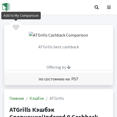
Add to My Comparison
ATGrills best cashback
Offering by
по состоянию на PST
Главная
Кэшбэк
ATGrills
ATGrills Кэшбэк
Сравнение(Indexed 0 Cashback