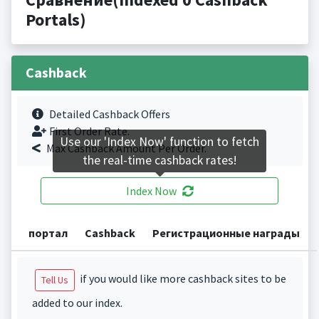
Portals)
Cashback
Detailed Cashback Offers
First Order Rate.
Use our 'Index Now' function to fetch
Max Cashback Amount Per Order.
the real-time cashback rates!
Index Now
портал
Cashback
Регистрационные награды
if you would like more cashback sites to be
Tell Us
added to our index.