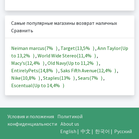
Самые популярные магазины возврат наличных
Сравнить
Neiman marcus(
7%
)
,
Target(
13,5%
)
,
Ann Taylor(Up
to
13,2%
)
,
World Wide Stereo(
11,4%
)
,
Macy's(
12,4%
)
,
Old Navy(Up to
11,2%
)
,
EntirelyPets(
14,8%
)
,
Saks Fifth Avenue(
12,4%
)
,
Nike(
10,8%
)
,
Staples(
13%
)
,
Sears(
7%
)
,
Escentual(Up to
14,4%
)
Условия и положения
Политикой
конфиденциальности
About us
English
|
中文
|
한국어
|
Русский