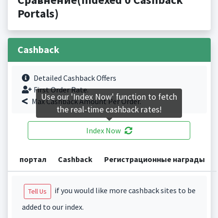
Portals)
Cashback
Detailed Cashback Offers
First Order Rate.
Use our 'Index Now' function to fetch
Max Cashback Amount Per Order.
the real-time cashback rates!
Index Now
портал
Cashback
Регистрационные награды
if you would like more cashback sites to be
Tell Us
added to our index.