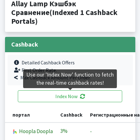
Allay Lamp Кэшбэк
Сравнение(Indexed 1 Cashback
Portals)
Cashback
Detailed Cashback Offers
First Order Rate.
Use our 'Index Now' function to fetch
Max Cashback Amount Per Order.
the real-time cashback rates!
Index Now
портал
Cashback
Регистрационные н
3%
Hoopla Doopla
-