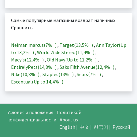
Самые популярные магазины возврат наличных
Сравнить
Neiman marcus(
7%
)
,
Target(
13,5%
)
,
Ann Taylor(Up
to
13,2%
)
,
World Wide Stereo(
11,4%
)
,
Macy's(
12,4%
)
,
Old Navy(Up to
11,2%
)
,
EntirelyPets(
14,8%
)
,
Saks Fifth Avenue(
12,4%
)
,
Nike(
10,8%
)
,
Staples(
13%
)
,
Sears(
7%
)
,
Escentual(Up to
14,4%
)
Условия и положения
Политикой
конфиденциальности
About us
English
|
中文
|
한국어
|
Русский