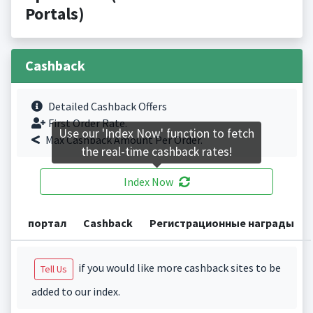
Portals)
Cashback
Detailed Cashback Offers
First Order Rate.
Use our 'Index Now' function to fetch
Max Cashback Amount Per Order.
the real-time cashback rates!
Index Now
портал
Cashback
Регистрационные награды
if you would like more cashback sites to be
Tell Us
added to our index.