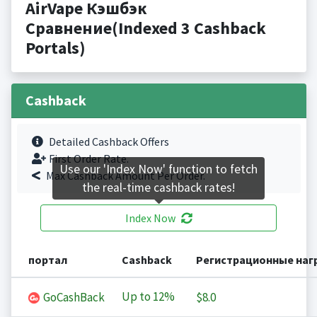
AirVape Кэшбэк
Сравнение(Indexed 3 Cashback
Portals)
Cashback
Detailed Cashback Offers
First Order Rate.
Use our 'Index Now' function to fetch
Max Cashback Amount Per Order.
the real-time cashback rates!
Index Now
портал
Cashback
Регистрационные наг
Up to
12%
GoCashBack
$8.0