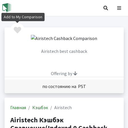
Add to My Comparison
Airistech best cashback
Offering by
по состоянию на PST
Главная
Кэшбэк
Airistech
Airistech Кэшбэк
Сравнение(Indexed 0 Cashback