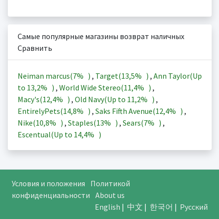
Самые популярные магазины возврат наличных
Сравнить
Neiman marcus(
7%
)
,
Target(
13,5%
)
,
Ann Taylor(Up
to
13,2%
)
,
World Wide Stereo(
11,4%
)
,
Macy's(
12,4%
)
,
Old Navy(Up to
11,2%
)
,
EntirelyPets(
14,8%
)
,
Saks Fifth Avenue(
12,4%
)
,
Nike(
10,8%
)
,
Staples(
13%
)
,
Sears(
7%
)
,
Escentual(Up to
14,4%
)
Условия и положения
Политикой
конфиденциальности
About us
English
|
中文
|
한국어
|
Русский