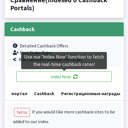
Portals)
Cashback
Detailed Cashback Offers
First Order Rate.
Use our 'Index Now' function to fetch
Max Cashback Amount Per Order.
the real-time cashback rates!
Index Now
портал
Cashback
Регистрационные награды
if you would like more cashback sites to be
Tell Us
added to our index.