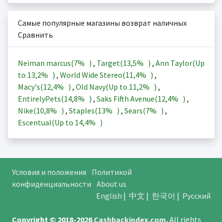
Самые популярные магазины возврат наличных
Сравнить
Neiman marcus(
7%
)
,
Target(
13,5%
)
,
Ann Taylor(Up
to
13,2%
)
,
World Wide Stereo(
11,4%
)
,
Macy's(
12,4%
)
,
Old Navy(Up to
11,2%
)
,
EntirelyPets(
14,8%
)
,
Saks Fifth Avenue(
12,4%
)
,
Nike(
10,8%
)
,
Staples(
13%
)
,
Sears(
7%
)
,
Escentual(Up to
14,4%
)
Условия и положения
Политикой
конфиденциальности
About us
English
|
中文
|
한국어
|
Русский
Copyright © 2018-2026
Cashbackindex.com
.
All rights