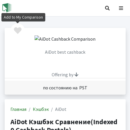
Add to My Comparison
AiDot best cashback
Offering by
по состоянию на PST
Главная
Кэшбэк
AiDot
AiDot Кэшбэк Сравнение(Indexed
0 Cashback Portals)