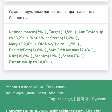
Самые популярные магазины возврат наличных
Сравнить
Neiman marcus(
7%
)
,
Target(
13,5%
)
,
Ann Taylor(Up
to
13,2%
)
,
World Wide Stereo(
11,4%
)
,
Macy's(
12,4%
)
,
Old Navy(Up to
11,2%
)
,
EntirelyPets(
14,8%
)
,
Saks Fifth Avenue(
12,4%
)
,
Nike(
10,8%
)
,
Staples(
13%
)
,
Sears(
7%
)
,
Escentual(Up to
14,4%
)
Условия и положения
Политикой
конфиденциальности
About us
English
|
中文
|
한국어
|
Русский
Copyright © 2018-2026
Cashbackindex.com
.
All rights