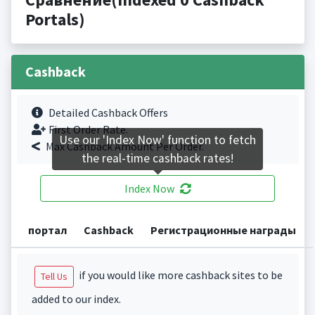
Portals)
Cashback
Detailed Cashback Offers
First Order Rate.
Use our 'Index Now' function to fetch
Max Cashback Amount Per Order.
the real-time cashback rates!
Index Now
портал
Cashback
Регистрационные награды
if you would like more cashback sites to be
Tell Us
added to our index.