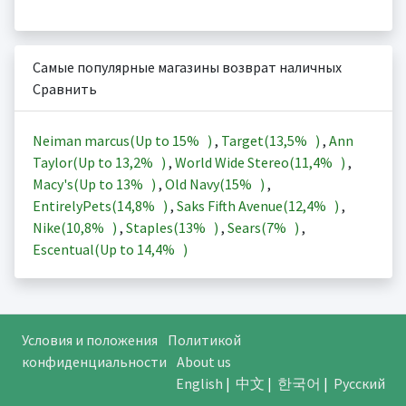
Самые популярные магазины возврат наличных
Сравнить
Neiman marcus(Up to
15%
)
,
Target(
13,5%
)
,
Ann
Taylor(Up to
13,2%
)
,
World Wide Stereo(
11,4%
)
,
Macy's(Up to
13%
)
,
Old Navy(
15%
)
,
EntirelyPets(
14,8%
)
,
Saks Fifth Avenue(
12,4%
)
,
Nike(
10,8%
)
,
Staples(
13%
)
,
Sears(
7%
)
,
Escentual(Up to
14,4%
)
Условия и положения
Политикой
конфиденциальности
About us
English
|
中文
|
한국어
|
Русский