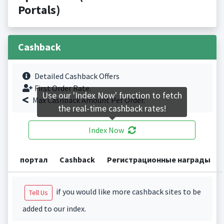
Portals)
Cashback
Detailed Cashback Offers
First Order Rate.
Use our 'Index Now' function to fetch
Max Cashback Amount Per Order.
the real-time cashback rates!
Index Now
портал
Cashback
Регистрационные награды
if you would like more cashback sites to be
Tell Us
added to our index.