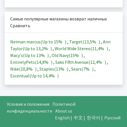
Самые популярные магазины возврат наличных
Сравнить
Neiman marcus(Up to
15%
)
,
Target(
13,5%
)
,
Ann
Taylor(Up to
13,2%
)
,
World Wide Stereo(
11,4%
)
,
Macy's(Up to
13%
)
,
Old Navy(
15%
)
,
EntirelyPets(
14,8%
)
,
Saks Fifth Avenue(
12,4%
)
,
Nike(
10,8%
)
,
Staples(
13%
)
,
Sears(
7%
)
,
Escentual(Up to
14,4%
)
Условия и положения
Политикой
конфиденциальности
About us
English
|
中文
|
한국어
|
Русский