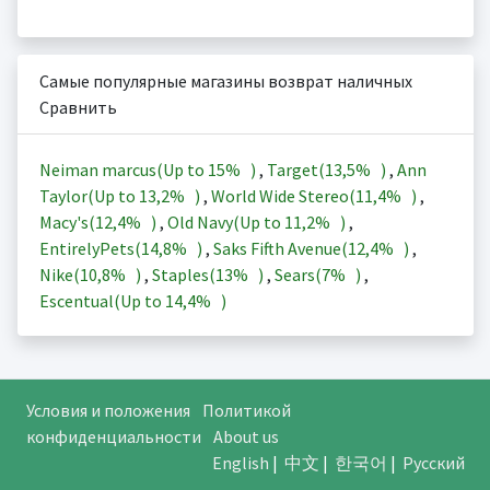
Самые популярные магазины возврат наличных
Сравнить
Neiman marcus(Up to
15%
)
,
Target(
13,5%
)
,
Ann
Taylor(Up to
13,2%
)
,
World Wide Stereo(
11,4%
)
,
Macy's(
12,4%
)
,
Old Navy(Up to
11,2%
)
,
EntirelyPets(
14,8%
)
,
Saks Fifth Avenue(
12,4%
)
,
Nike(
10,8%
)
,
Staples(
13%
)
,
Sears(
7%
)
,
Escentual(Up to
14,4%
)
Условия и положения
Политикой
конфиденциальности
About us
English
|
中文
|
한국어
|
Русский