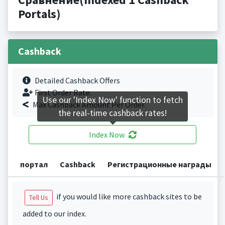
Portals)
Cashback
Detailed Cashback Offers
First Order Rate.
Use our 'Index Now' function to fetch
Max Cashback Amount Per Order.
the real-time cashback rates!
Index Now
портал
Cashback
Регистрационные награды
if you would like more cashback sites to be
Tell Us
added to our index.