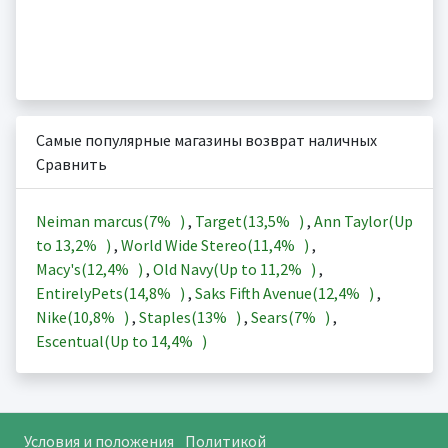
Самые популярные магазины возврат наличных
Сравнить
Neiman marcus(
7%
)
,
Target(
13,5%
)
,
Ann Taylor(Up
to
13,2%
)
,
World Wide Stereo(
11,4%
)
,
Macy's(
12,4%
)
,
Old Navy(Up to
11,2%
)
,
EntirelyPets(
14,8%
)
,
Saks Fifth Avenue(
12,4%
)
,
Nike(
10,8%
)
,
Staples(
13%
)
,
Sears(
7%
)
,
Escentual(Up to
14,4%
)
Условия и положения
Политикой