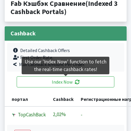
Fab Кэшбэк Сравнение(Indexed 3
Cashback Portals)
Cashback
Detailed Cashback Offers
First Order Rate.
Use our 'Index Now' function to fetch
Max Cashback Amount Per Order.
the real-time cashback rates!
Index Now
портал
Cashback
Регистрационные наг
2,02%
TopCashBack
-