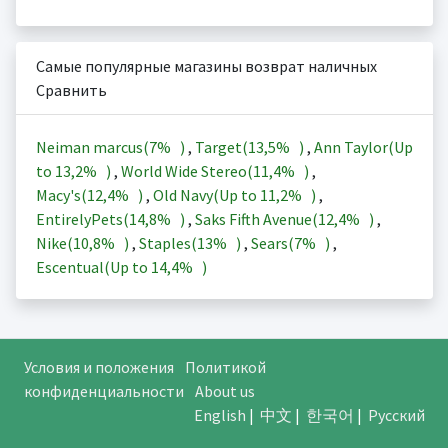
Самые популярные магазины возврат наличных
Сравнить
Neiman marcus(
7%
)
,
Target(
13,5%
)
,
Ann Taylor(Up
to
13,2%
)
,
World Wide Stereo(
11,4%
)
,
Macy's(
12,4%
)
,
Old Navy(Up to
11,2%
)
,
EntirelyPets(
14,8%
)
,
Saks Fifth Avenue(
12,4%
)
,
Nike(
10,8%
)
,
Staples(
13%
)
,
Sears(
7%
)
,
Escentual(Up to
14,4%
)
Условия и положения
Политикой
конфиденциальности
About us
English
|
中文
|
한국어
|
Русский