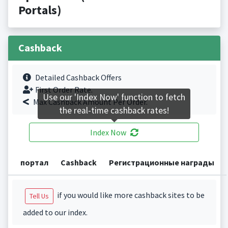
Portals)
Cashback
Detailed Cashback Offers
First Order Rate.
Use our 'Index Now' function to fetch
Max Cashback Amount Per Order.
the real-time cashback rates!
Index Now
портал
Cashback
Регистрационные награды
if you would like more cashback sites to be
Tell Us
added to our index.