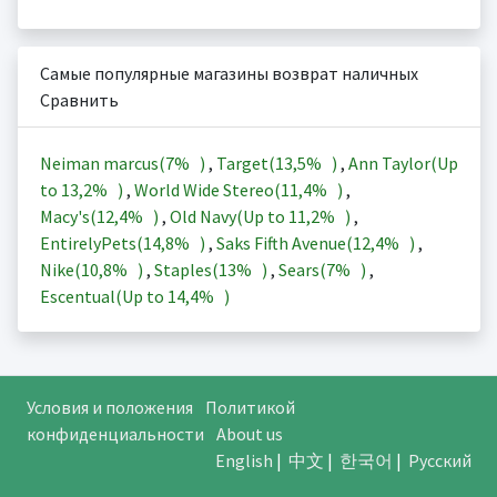
Самые популярные магазины возврат наличных
Сравнить
Neiman marcus(
7%
)
,
Target(
13,5%
)
,
Ann Taylor(Up
to
13,2%
)
,
World Wide Stereo(
11,4%
)
,
Macy's(
12,4%
)
,
Old Navy(Up to
11,2%
)
,
EntirelyPets(
14,8%
)
,
Saks Fifth Avenue(
12,4%
)
,
Nike(
10,8%
)
,
Staples(
13%
)
,
Sears(
7%
)
,
Escentual(Up to
14,4%
)
Условия и положения
Политикой
конфиденциальности
About us
English
|
中文
|
한국어
|
Русский