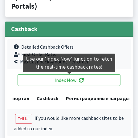
Portals)
Cashback
Detailed Cashback Offers
First Order Rate.
Use our 'Index Now' function to fetch
Max Cashback Amount Per Order.
the real-time cashback rates!
Index Now
портал
Cashback
Регистрационные награды
if you would like more cashback sites to be
Tell Us
added to our index.