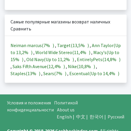
Самые популярные магазины возврат наличных
Сравнить
Neiman marcus(
7%
)
,
Target(
13,5%
)
,
Ann Taylor(Up
to
13,2%
)
,
World Wide Stereo(
11,4%
)
,
Macy's(Up to
15%
)
,
Old Navy(Up to
11,2%
)
,
EntirelyPets(
14,8%
)
,
Saks Fifth Avenue(
12,4%
)
,
Nike(
10,8%
)
,
Staples(
13%
)
,
Sears(
7%
)
,
Escentual(Up to
14,4%
)
Условия и положения
Политикой
конфиденциальности
About us
English
|
中文
|
한국어
|
Русский
Copyright © 2018-2026
Cashbackindex.com
.
All rights