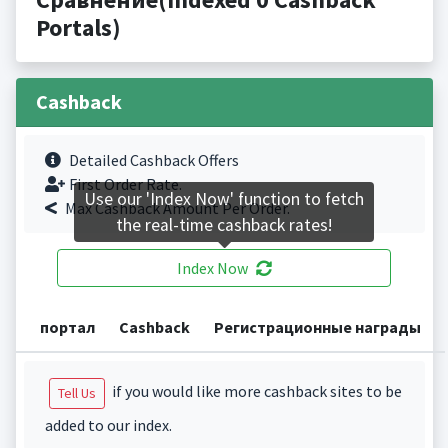
Portals)
Cashback
Detailed Cashback Offers
First Order Rate.
Use our 'Index Now' function to fetch
Max Cashback Amount Per Order.
the real-time cashback rates!
Index Now
портал
Cashback
Регистрационные награды
if you would like more cashback sites to be
Tell Us
added to our index.