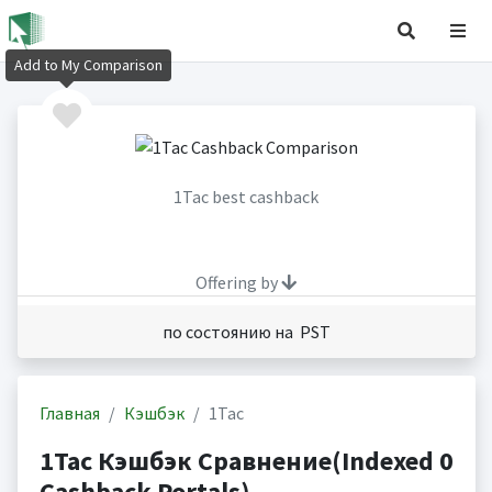
Add to My Comparison
1Tac best cashback
Offering by
по состоянию на PST
Главная
Кэшбэк
1Tac
1Tac Кэшбэк Сравнение(Indexed 0
Cashback Portals)