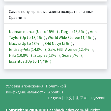
Самые популярные магазины возврат наличных
Сравнить
Neiman marcus(Up to
15%
)
,
Target(
13,5%
)
,
Ann
Taylor(Up to
13,2%
)
,
World Wide Stereo(
11,4%
)
,
Macy's(Up to
13%
)
,
Old Navy(
15%
)
,
EntirelyPets(
14,8%
)
,
Saks Fifth Avenue(
12,4%
)
,
Nike(
10,8%
)
,
Staples(
13%
)
,
Sears(
7%
)
,
Escentual(Up to
14,4%
)
Условия и положения
Политикой
конфиденциальности
About us
English
|
中文
|
한국어
|
Русский
Copyright © 2018-2026
Cashbackindex.com
.
All rights