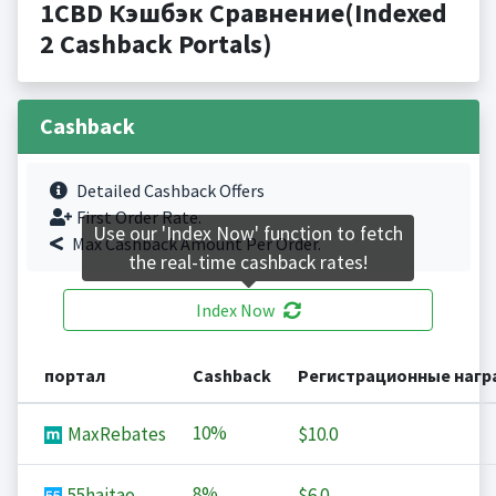
1CBD Кэшбэк Сравнение(Indexed
2 Cashback Portals)
Cashback
Detailed Cashback Offers
First Order Rate.
Use our 'Index Now' function to fetch
Max Cashback Amount Per Order.
the real-time cashback rates!
Index Now
портал
Cashback
Регистрационные наг
10%
MaxRebates
$10.0
8%
55haitao
$6.0