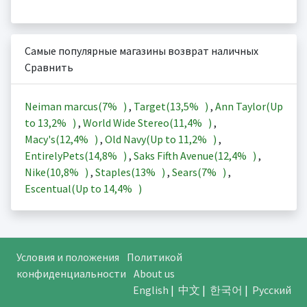
Самые популярные магазины возврат наличных
Сравнить
Neiman marcus(
7%
)
,
Target(
13,5%
)
,
Ann Taylor(Up
to
13,2%
)
,
World Wide Stereo(
11,4%
)
,
Macy's(
12,4%
)
,
Old Navy(Up to
11,2%
)
,
EntirelyPets(
14,8%
)
,
Saks Fifth Avenue(
12,4%
)
,
Nike(
10,8%
)
,
Staples(
13%
)
,
Sears(
7%
)
,
Escentual(Up to
14,4%
)
Условия и положения
Политикой
конфиденциальности
About us
English
|
中文
|
한국어
|
Русский