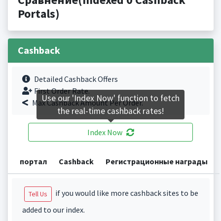
Portals)
Cashback
Detailed Cashback Offers
First Order Rate.
Use our 'Index Now' function to fetch
Max Cashback Amount Per Order.
the real-time cashback rates!
Index Now
портал
Cashback
Регистрационные награды
if you would like more cashback sites to be
Tell Us
added to our index.