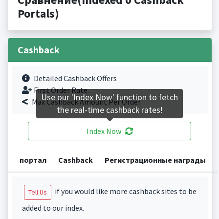
Portals)
Cashback
Detailed Cashback Offers
First Order Rate.
Use our 'Index Now' function to fetch
Max Cashback Amount Per Order.
the real-time cashback rates!
Index Now
портал
Cashback
Регистрационные награды
if you would like more cashback sites to be
Tell Us
added to our index.