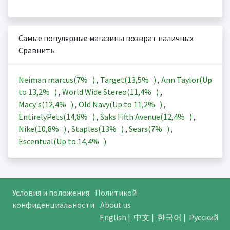
Самые популярные магазины возврат наличных
Сравнить
Neiman marcus(
7%
)
,
Target(
13,5%
)
,
Ann Taylor(Up
to
13,2%
)
,
World Wide Stereo(
11,4%
)
,
Macy's(
12,4%
)
,
Old Navy(Up to
11,2%
)
,
EntirelyPets(
14,8%
)
,
Saks Fifth Avenue(
12,4%
)
,
Nike(
10,8%
)
,
Staples(
13%
)
,
Sears(
7%
)
,
Escentual(Up to
14,4%
)
Условия и положения
Политикой
конфиденциальности
About us
English
|
中文
|
한국어
|
Русский